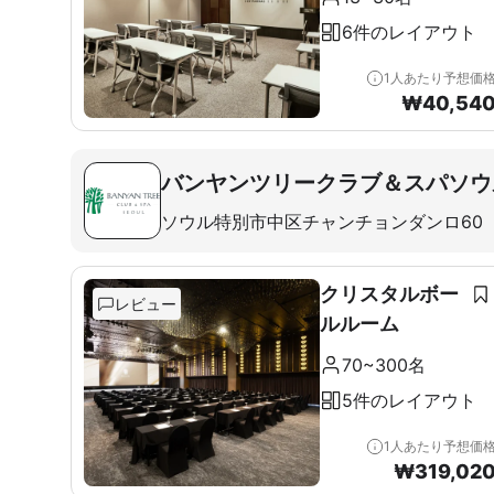
6件のレイアウト
1人あたり予想価
₩
40,54
バンヤンツリークラブ＆スパソウ
ソウル特別市中区チャンチョンダンロ60
クリスタルボー
レビュー
ルルーム
70~300名
5件のレイアウト
1人あたり予想価
₩
319,02