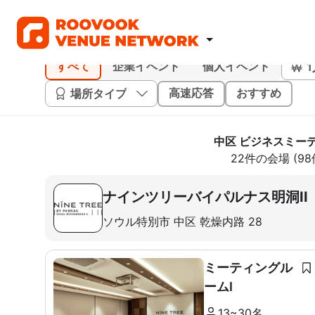
すべて
企業イベント
個人イベント
場所タイプ
高速応答
おすすめ
中区 ビジネスミー
22件の会場 (9
ナインツリーバイパルナス明洞II
ソウル特別市 中区 乾燥内路 28
ミーティングル
ームI
13~30名