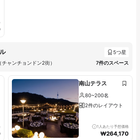
格
0
ル
5つ星
（チャンチョンドン2街）
7件のスペース
南山テラス
80~200名
2件のレイアウト
格
1人あたり予想価格
0
₩
264,170