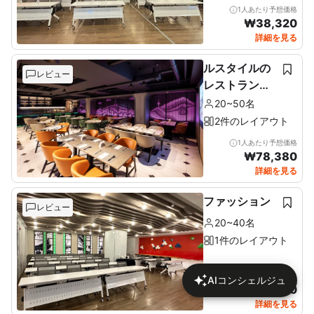
1人あたり予想価格
₩
38,320
詳細を見る
ルスタイルの
レビュー
レストラン＆
ルーフトップ
20~50名
2件のレイアウト
1人あたり予想価格
₩
78,380
詳細を見る
ファッション
レビュー
20~40名
1件のレイアウト
1人あたり予想価格
AIコンシェルジュ
₩
46,170
詳細を見る