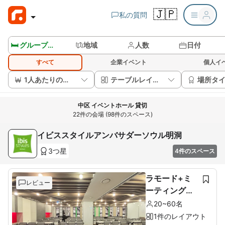
🇯🇵
私の質問
🛏️ グループルームを見る
地域
人数
日付
すべて
企業イベント
個人イ
1人あたりの価格
テーブルレイアウト
場所タ
中区 イベントホール 貸切
22件の会場 (98件のスペース)
イビススタイルアンバサダーソウル明洞
3つ星
4件のスペース
ラモード+ミ
レビュー
ーティングル
ーム
20~60名
1件のレイアウト