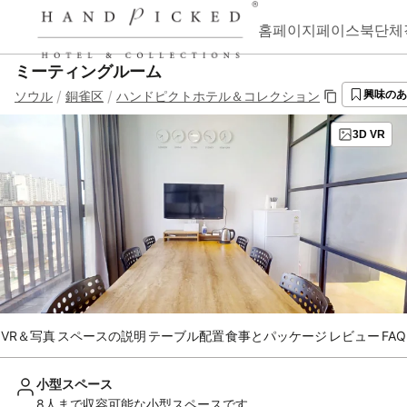
홈페이지
페이스북
단체
ミーティングルーム
/
/
ソウル
銅雀区
ハンドピクトホテル＆コレクション
興味のあ
3D VR
VR＆写真
スペースの説明
テーブル配置
食事とパッケージ
レビュー
FAQ
小型スペース
8人まで収容可能な小型スペースです。