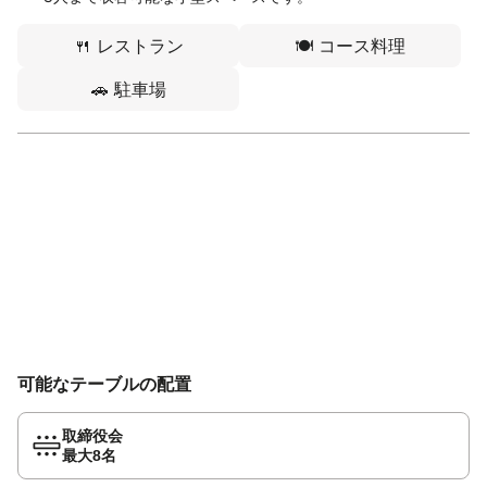
🍴
レストラン
🍽️
コース料理
🚗
駐車場
可能なテーブルの配置
取締役会
最大8名