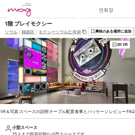
연회장
홈페이지
인스타그램
블로그&프로모션
1階 プレイモクシー
/
/
ソウル
鐘路区
モクシーソウル仁寺洞
興味のある場所に追加
3D VR
VR＆写真
スペースの説明
テーブル配置
食事とパッケージ
レビュー
FAQ
小型スペース
25人まで収容可能な小型スペースです。