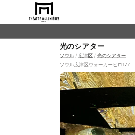
光のシアター
ソウル
/
広津区
/
光のシアター
ソウル広津区ウォーカーヒロ177