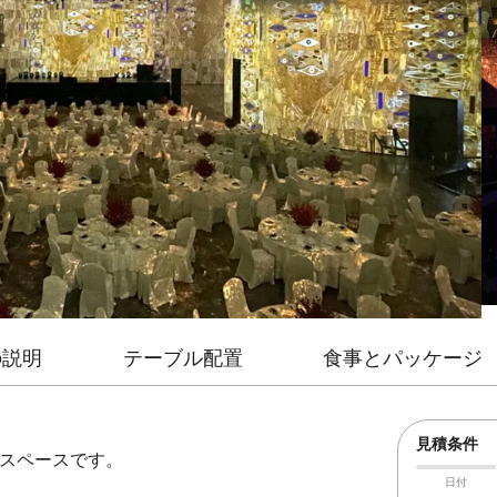
の説明
テーブル配置
食事とパッケージ
見積条件
型スペースです。
日付