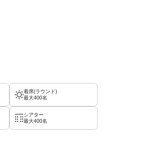
着席(ラウンド)
最大400名
シアター
最大400名