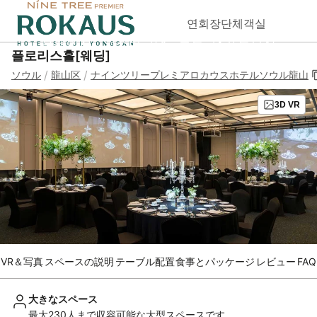
연회장
단체객실
홈페이지
인스타그램
블로그&프로모션
플로리스홀[웨딩]
/
/
ソウル
龍山区
ナインツリープレミアロカウスホテルソウル龍山
3D VR
VR＆写真
スペースの説明
テーブル配置
食事とパッケージ
レビュー
FAQ
大きなスペース
最大230人まで収容可能な大型スペースです。