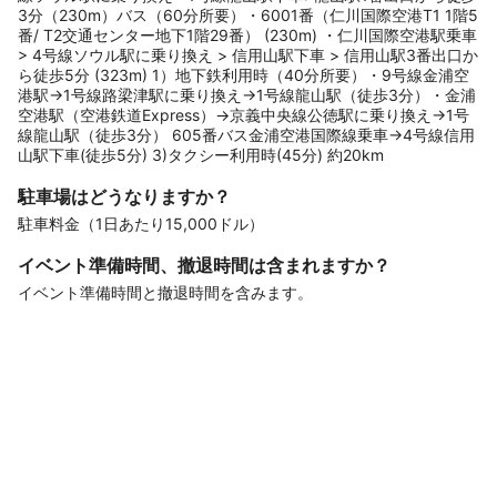
3分（230m）バス（60分所要）・6001番（仁川国際空港T1 1階5
番/ T2交通センター地下1階29番） (230m) ・仁川国際空港駅乗車
> 4号線ソウル駅に乗り換え > 信用山駅下車 > 信用山駅3番出口か
ら徒歩5分 (323m) 1）地下鉄利用時（40分所要）・9号線金浦空
港駅→1号線路梁津駅に乗り換え→1号線龍山駅（徒歩3分）・金浦
空港駅（空港鉄道Express）→京義中央線公徳駅に乗り換え→1号
線龍山駅（徒歩3分） 605番バス金浦空港国際線乗車→4号線信用
山駅下車(徒歩5分) 3)タクシー利用時(45分) 約20km
駐車場はどうなりますか？
駐車料金（1日あたり15,000ドル）
イベント準備時間、撤退時間は含まれますか？
イベント準備時間と撤退時間を含みます。