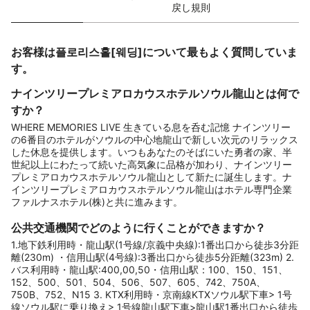
戻し規則
お客様は플로리스홀[웨딩]について最もよく質問していま
す。
ナインツリープレミアロカウスホテルソウル龍山とは何で
すか？
WHERE MEMORIES LIVE 生きている息を呑む記憶 ナインツリー
の6番目のホテルがソウルの中心地龍山で新しい次元のリラックス
した休息を提供します。いつもあなたのそばにいた勇者の家、半
世紀以上にわたって続いた高気象に品格が加わり、ナインツリー
プレミアロカウスホテルソウル龍山として新たに誕生します。ナ
インツリープレミアロカウスホテルソウル龍山はホテル専門企業
ファルナスホテル(株)と共に進みます。
公共交通機関でどのように行くことができますか？
1.地下鉄利用時・龍山駅(1号線/京義中央線):1番出口から徒歩3分距
離(230m) ・信用山駅(4号線):3番出口から徒歩5分距離(323m) 2.
バス利用時・龍山駅:400,00,50・信用山駅：100、150、151、
152、500、501、504、506、507、605、742、750A、
750B、752、N15 3. KTX利用時・京南線KTXソウル駅下車> 1号
線ソウル駅に乗り換え> 1号線龍山駅下車>龍山駅1番出口から徒歩