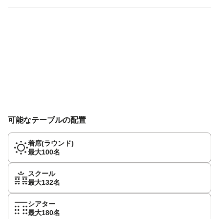
可能なテーブルの配置
着席(ラウンド)
最大100名
スクール
最大132名
シアター
最大180名