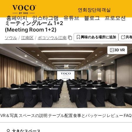
연회장
단체객실
홈페이지
인스타그램
유튜브
블로그
프로모션
ミーティングルーム 1+2
(Meeting Room 1+2)
/
/
ソウル
江南区
ボコソウル江南
興味のある場所に追加
共
3D VR
VR＆写真
スペースの説明
テーブル配置
食事とパッケージ
レビュー
FAQ
大きなスペース