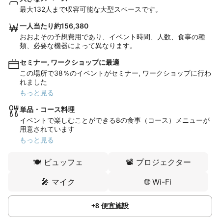
最大132人まで収容可能な大型スペースです。
一人当たり約156,380
おおよその予想費用であり、イベント時間、人数、食事の種
類、必要な機器によって異なります。
セミナー, ワークショップに最適
この場所で38％のイベントがセミナー, ワークショップに行わ
れました
もっと見る
単品・コース料理
イベントで楽しむことができる8の食事（コース）メニューが
用意されています
もっと見る
🍽️
ビュッフェ
📽️
プロジェクター
🎤
マイク
🌐
Wi-Fi
+
8
便宜施設