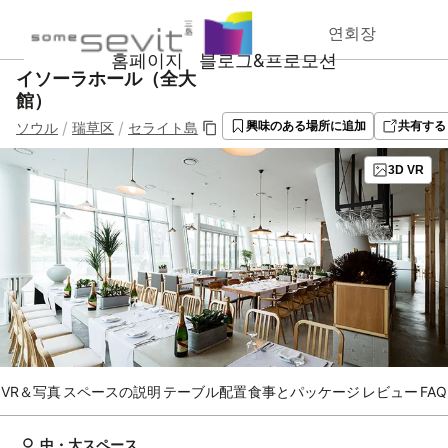
연회장
홈페이지
블로그&프로모션
イソーラホール（全大
館）
/
/
ソウル
瑞草区
セライト島
興味のある場所に追加
共有する
3D VR
VR＆写真
スペースの説明
テーブル配置
食事とパッケージ
レビュー
FAQ
中・大スペース