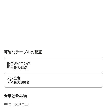
可能なテーブルの配置
ダイニング
最大61名
立食
最大100名
食事と飲み物
🍽️
コースメニュー