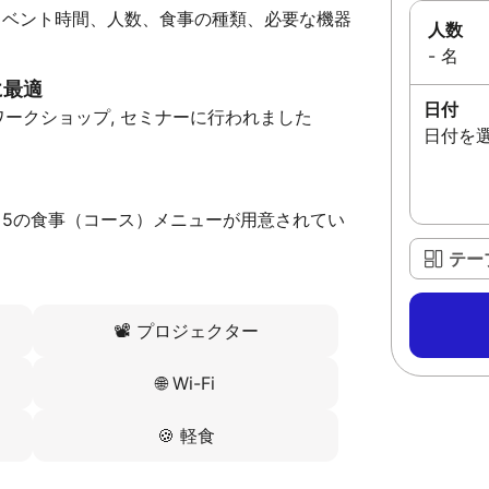
イベント時間、人数、食事の種類、必要な機器
人数
- 名
に最適
日付
ワークショップ, セミナーに行われました
日付を
5の食事（コース）メニューが用意されてい
テー
📽️
プロジェクター
🌐
Wi-Fi
🍪
軽食