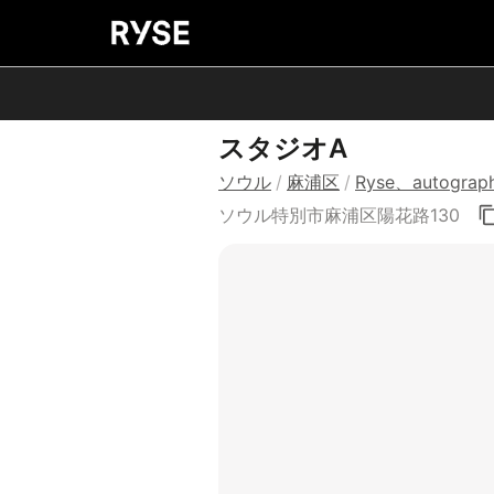
スタジオA
ソウル
/
麻浦区
/
Ryse、autogr
ソウル特別市麻浦区陽花路130