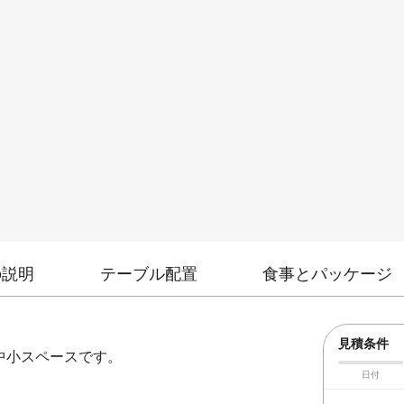
の説明
テーブル配置
食事とパッケージ
見積条件
な中小スペースです。
日付